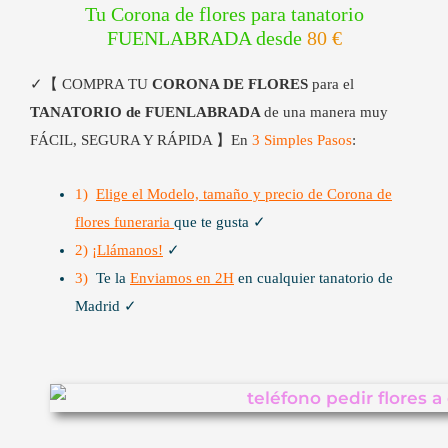
Tu Corona de flores para tanatorio
en
en
FUENLABRADA desde
80 €
la
la
página
pág
✓【 COMPRA TU
CORONA DE FLORES
para el
de
de
TANATORIO de FUENLABRADA
de una manera muy
producto
pro
FÁCIL, SEGURA
Y RÁPIDA 】En
3 Simples Pasos
:
1)
Elige el Modelo, tamaño y precio de Corona de
flores funeraria
que te gusta ✓
2) ¡
Llámanos!
✓
3)
Te la
Enviamos en 2H
en cualquier tanatorio de
Madrid ✓