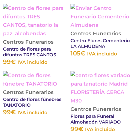
elegir
elegir
Este
Este
en
en
producto
produ
la
la
tiene
tiene
página
página
múltiples
múltip
Centros Funerarios
Centro Flores Cementerio
de
de
variantes.
variant
Centros Funerarios
LA ALMUDENA
Centro de flores para
producto
produc
Las
Las
105
€
IVA incluido
difuntos TRES CANTOS
opciones
opcion
99
€
IVA incluido
se
se
Este
Este
pueden
puede
producto
produc
elegir
elegir
tiene
tiene
Centros Funerarios
en
en
Centro de flores fúnebres
múltiples
múltipl
la
la
TANATORIO
variantes.
variante
página
Centros Funerarios
página
99
€
IVA incluido
Flores para Funeral
Las
Las
de
de
Almohadón VARIADO
opciones
opcion
producto
produ
99
€
IVA incluido
se
se