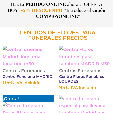
Haz tu
PEDIDO ONLINE
ahora , ¡OFERTA
HOY!
-5% DESCUENTO
*Introduce el
cupón
"COMPRAONLINE
"
CENTROS DE FLORES PARA
FUNERALES PRECIOS
Este
Este
producto
produc
tiene
tiene
múltiples
múltipl
Centros Funerarios
Centros Funerarios
Centro Funerario MADRID
Centro Flores Fúnebres
variantes.
variante
LOURDES
119
€
IVA incluido
Las
Las
95
€
IVA incluido
opciones
opcion
El
El
Este
Este
¡Oferta!
se
se
precio
precio
producto
produc
pueden
puede
original
actual
tiene
tiene
elegir
elegir