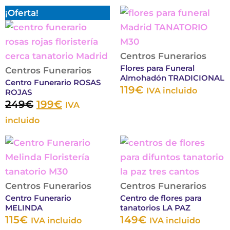
El
El
Este
Este
¡Oferta!
pueden
puede
precio
precio
producto
produc
elegir
elegir
original
actual
tiene
tiene
en
en
era:
es:
múltiples
múltip
la
Centros Funerarios
la
Flores para Funeral
249€.
199€.
variantes.
variant
Centros Funerarios
página
página
Almohadón TRADICIONAL
Centro Funerario ROSAS
Las
Las
de
de
119
€
IVA incluido
ROJAS
opciones
opcion
producto
produc
249
€
199
€
IVA
se
se
incluido
pueden
puede
elegir
elegir
Este
Este
en
en
producto
produ
la
la
tiene
tiene
página
página
múltiples
múltip
Centros Funerarios
Centros Funerarios
Centro Funerario
Centro de flores para
de
de
variantes.
varian
MELINDA
tanatorios LA PAZ
producto
produc
Las
Las
115
€
149
€
IVA incluido
IVA incluido
opciones
opcio