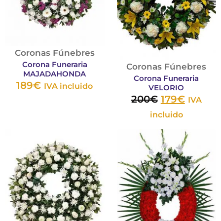
Las
Las
opciones
opcione
se
se
pueden
pueden
Coronas Fúnebres
elegir
elegir
Corona Funeraria
Coronas Fúnebres
en
en
MAJADAHONDA
Corona Funeraria
189
€
la
la
IVA incluido
VELORIO
200
€
179
€
página
página
IVA
de
de
incluido
producto
product
Este
Est
producto
pro
tiene
tie
múltiples
múl
variantes.
var
Las
Las
opciones
opc