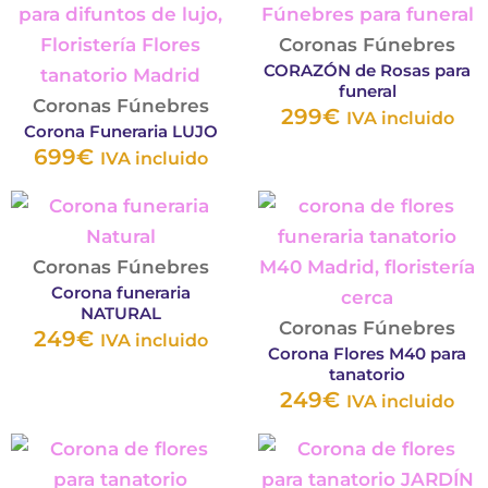
elegir
elegir
producto
pro
en
en
tiene
tie
Coronas Fúnebres
la
la
CORAZÓN de Rosas para
múltiples
múl
funeral
página
página
variantes.
var
Coronas Fúnebres
299
€
IVA incluido
de
de
Corona Funeraria LUJO
Las
Las
699
€
producto
product
IVA incluido
opciones
opc
se
se
Este
Est
pueden
pu
producto
pro
elegir
ele
tiene
tie
Coronas Fúnebres
en
en
Corona funeraria
múltiples
múl
NATURAL
la
la
variantes.
var
Coronas Fúnebres
249
€
IVA incluido
página
pág
Corona Flores M40 para
Las
Las
tanatorio
de
de
opciones
opc
249
€
IVA incluido
producto
pro
se
se
Este
Est
pueden
pu
producto
pro
elegir
ele