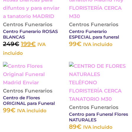
era:
es:
múltiples
múltipl
en
en
249€.
199€.
variantes.
variante
la
la
Las
Las
Centros Funerarios
página
Centros Funerarios
página
Centro Funerario ROSAS
Centro Funerario
opciones
opcion
de
de
BLANCAS
ESPECIAL para funeral
se
se
producto
produc
249
€
199
€
99
€
IVA
IVA incluido
pueden
puede
incluido
elegir
elegir
en
en
Este
Este
la
la
producto
produc
página
página
tiene
tiene
de
de
múltiples
múltipl
Centros Funerarios
Centro de Flores
producto
produc
variantes.
variante
ORIGINAL para Funeral
Las
Las
Centros Funerarios
99
€
IVA incluido
Centro para Funeral Flores
opciones
opcion
NATURALES
se
se
89
€
IVA incluido
pueden
puede