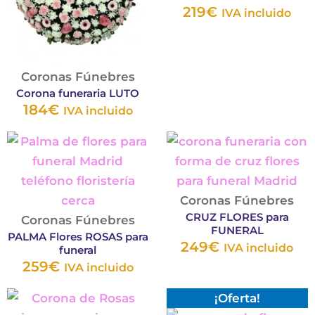
Las
Las
219
€
IVA incluido
opciones
opc
se
se
pueden
pu
Coronas Fúnebres
elegir
eleg
Corona funeraria LUTO
en
en
184
€
IVA incluido
la
la
Este
Est
página
pág
producto
pro
de
de
tiene
tie
producto
pro
múltiples
múl
Coronas Fúnebres
CRUZ FLORES para
variantes.
var
Coronas Fúnebres
FUNERAL
PALMA Flores ROSAS para
Las
Las
249
€
IVA incluido
funeral
opciones
opc
259
€
IVA incluido
se
se
El
El
Este
Este
pueden
¡Oferta!
pu