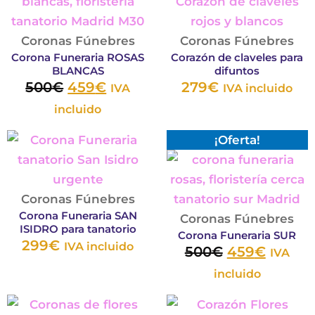
original
actual
tiene
tie
pueden
pu
era:
es:
múltiples
múl
elegir
eleg
500€.
459€.
variantes.
var
Coronas Fúnebres
en
Coronas Fúnebres
en
Corona Funeraria ROSAS
Corazón de claveles para
Las
Las
la
la
BLANCAS
difuntos
opciones
opc
página
pág
500
€
459
€
279
€
IVA
IVA incluido
se
se
de
de
incluido
pueden
pu
producto
pro
El
El
elegir
ele
Este
Este
¡Oferta!
precio
precio
en
en
producto
product
original
actual
la
la
tiene
tiene
era:
es:
página
pág
múltiples
múltiple
Coronas Fúnebres
Corona Funeraria SAN
500€.
459€.
de
de
variantes.
variantes
Coronas Fúnebres
ISIDRO para tanatorio
Corona Funeraria SUR
producto
pro
Las
Las
299
€
IVA incluido
500
€
459
€
IVA
opciones
opcione
incluido
se
se
pueden
pueden
Este
Est