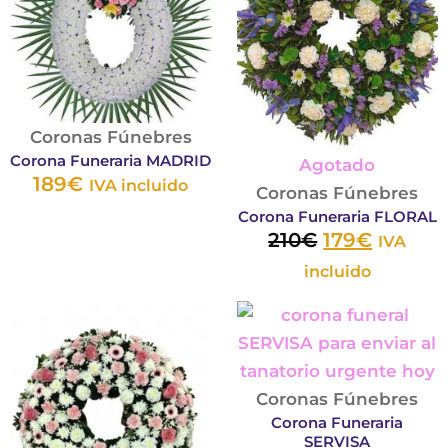
210€.
179€.
variantes.
variantes
Las
Las
opciones
opcione
se
se
pueden
pueden
Coronas Fúnebres
elegir
elegir
Corona Funeraria MADRID
Agotado
en
en
189
€
IVA incluido
Coronas Fúnebres
la
la
Corona Funeraria FLORAL
página
página
210
€
179
€
IVA
de
de
incluido
producto
product
Este
Est
producto
pro
tiene
tie
múltiples
múl
Coronas Fúnebres
Corona Funeraria
variantes.
vari
SERVISA