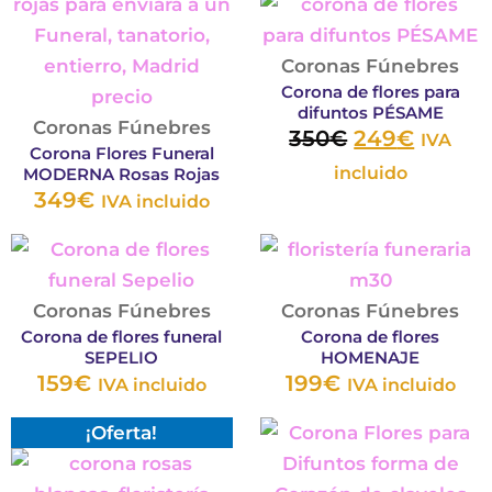
precio
precio
producto
product
elegir
ele
original
actual
tiene
tiene
en
en
era:
es:
múltiples
múltiple
la
Coronas Fúnebres
la
Corona de flores para
350€.
249€.
variantes.
variantes
página
pág
difuntos PÉSAME
Las
Las
Coronas Fúnebres
de
de
350
€
249
€
IVA
Corona Flores Funeral
opciones
opcione
producto
pro
incluido
MODERNA Rosas Rojas
se
se
349
€
IVA incluido
pueden
pueden
Este
Est
elegir
elegir
producto
pro
en
en
tiene
tie
Coronas Fúnebres
la
Coronas Fúnebres
la
Corona de flores funeral
Corona de flores
múltiples
múl
página
página
SEPELIO
HOMENAJE
variantes.
vari
de
de
159
€
199
€
IVA incluido
IVA incluido
Las
Las
producto
product
El
El
Este
Est
¡Oferta!
opciones
opc
precio
precio
producto
pro
se
se