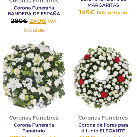
Coronas Fúnebres
en
en
MARGARITAS
Corona Funeraria
149
€
la
la
IVA incluido
BANDERA DE ESPAÑA
280
€
249
€
página
pág
IVA
de
de
incluido
producto
pro
Este
Est
producto
pro
tiene
tie
múltiples
múl
variantes.
vari
Las
Las
opciones
opc
se
se
pueden
pu
Coronas Fúnebres
Coronas Fúnebres
elegir
eleg
Corona Funeraria
Corona de flores para
en
en
Tanatorio
difunto ELEGANTE