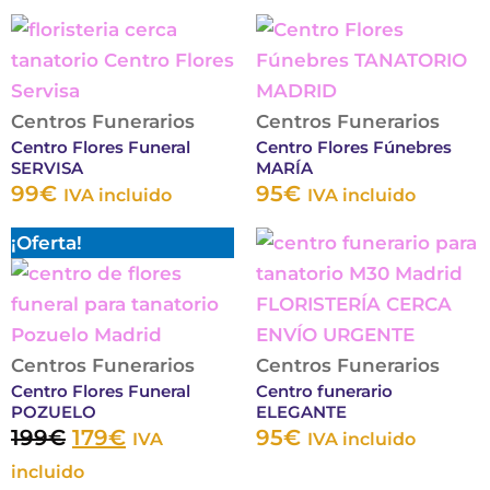
Este
Este
elegir
elegir
producto
produc
en
en
tiene
tiene
la
la
múltiples
múltipl
Centros Funerarios
página
Centros Funerarios
página
Centro Flores Funeral
Centro Flores Fúnebres
variantes.
variante
de
de
SERVISA
MARÍA
Las
Las
producto
produc
99
€
95
€
IVA incluido
IVA incluido
opciones
opcion
El
El
Este
Este
¡Oferta!
se
se
precio
precio
producto
produc
pueden
puede
original
actual
tiene
tiene
elegir
elegir
era:
es:
múltiples
múltipl
en
en
199€.
179€.
variantes.
variante
Centros Funerarios
la
Centros Funerarios
la
Centro Flores Funeral
Centro funerario
Las
Las
página
página
POZUELO
ELEGANTE
opciones
opcion
de
de
199
€
179
€
95
€
IVA
IVA incluido
se
se
producto
produc
incluido
pueden
puede