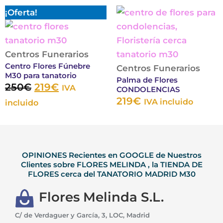
El
El
Este
Este
¡Oferta!
se
se
precio
precio
producto
produ
pueden
puede
original
actual
tiene
tiene
elegir
elegir
era:
es:
múltiples
múltip
Centros Funerarios
en
en
Centro Flores Fúnebre
250€.
219€.
variantes.
variant
la
Centros Funerarios
la
M30 para tanatorio
Palma de Flores
Las
Las
página
págin
250
€
219
€
IVA
CONDOLENCIAS
opciones
opcion
de
de
219
€
IVA incluido
incluido
se
se
producto
produ
pueden
puede
elegir
elegir
en
en
OPINIONES Recientes en GOOGLE de Nuestros
Clientes sobre FLORES MELINDA , la TIENDA DE
la
la
FLORES cerca del TANATORIO MADRID M30
página
página
de
de
Flores Melinda S.L.
producto
produ
C/ de Verdaguer y García, 3, LOC, Madrid