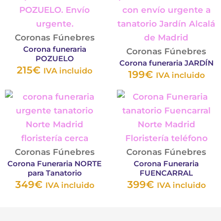
tiene
tie
en
en
múltiples
múl
la
la
variantes.
vari
Coronas Fúnebres
página
pág
Corona funeraria
Las
Las
de
Coronas Fúnebres
de
POZUELO
Corona funeraria JARDÍN
opciones
opc
producto
pro
215
€
IVA incluido
199
€
IVA incluido
se
se
pueden
pu
Este
Est
elegir
eleg
producto
pro
en
en
tiene
tie
la
la
múltiples
múl
página
pág
variantes.
var
Coronas Fúnebres
Coronas Fúnebres
de
de
Corona Funeraria NORTE
Corona Funeraria
Las
Las
para Tanatorio
FUENCARRAL
producto
pro
opciones
opc
349
€
399
€
IVA incluido
IVA incluido
se
se
pueden
pu
elegir
ele