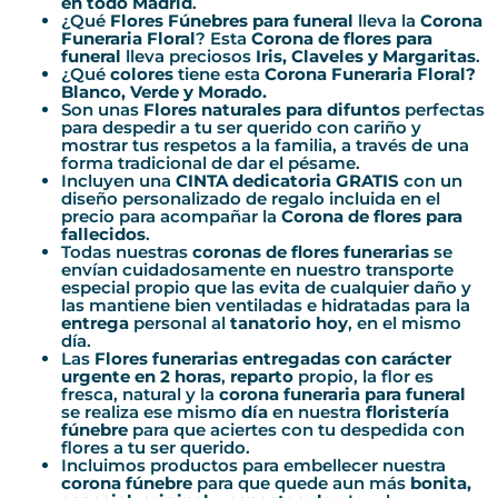
en todo Madrid
.
¿Qué
Flores Fúnebres para funeral
lleva la
Corona
Funeraria Floral
? Esta
Corona de flores para
funeral
lleva preciosos
Iris, Claveles y Margaritas
.
¿Qué
colores
tiene esta
Corona Funeraria Floral?
Blanco, Verde y Morado.
Son unas
Flores naturales para difuntos
perfectas
para despedir a tu ser querido con cariño y
mostrar tus respetos a la familia, a través de una
forma tradicional de dar el pésame.
Incluyen una
CINTA dedicatoria GRATIS
con un
diseño personalizado de regalo incluida en el
precio para acompañar la
Corona de flores para
fallecidos
.
Todas nuestras
coronas de
flores funerarias
se
envían cuidadosamente en nuestro transporte
especial propio que las evita de cualquier daño y
las mantiene bien ventiladas e hidratadas para la
entrega
personal al
tanatorio hoy
, en el mismo
día.
Las
Flores funerarias entregadas con carácter
urgente en 2 horas
,
reparto
propio, la flor es
fresca, natural y la
corona funeraria para funeral
se realiza ese mismo
día
en nuestra
floristería
fúnebre
para que aciertes con tu despedida con
flores a tu ser querido.
Incluimos productos para embellecer nuestra
corona fúnebre
para que quede aun más
bonita,