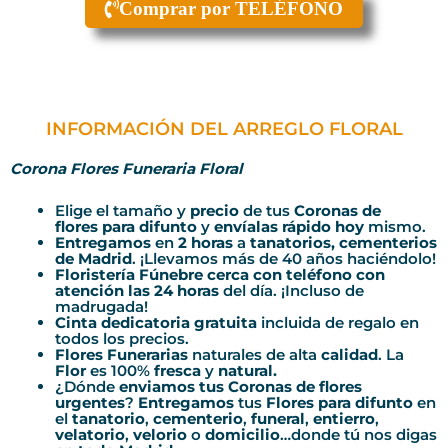
Comprar por TELÉFONO
INFORMACIÓN DEL ARREGLO FLORAL
Corona Flores Funeraria Floral
Elige el tamaño y
precio
de tus
Coronas de
flores para difunto
y
envíalas rápido hoy
mismo.
Entregamos
en
2 horas
a
tanatorios, cementerios
de Madrid
. ¡Llevamos más de 40 años haciéndolo!
Floristería Fúnebre cerca con teléfono con
atención las 24 horas
del día. ¡Incluso de
madrugada!
Cinta dedicatoria gratuita
incluida de regalo en
todos los precios.
Flores Funerarias
naturales de alta
calidad
. La
Flor
es 100%
fresca
y
natural.
¿Dónde
enviamos tus Coronas de flores
urgentes
?
Entregamos
tus
Flores para difunto
en
el
tanatorio
,
cementerio
,
funeral
,
entierro
,
velatorio
,
velorio
o
domicilio
…donde tú nos digas