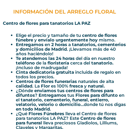
INFORMACIÓN DEL ARREGLO FLORAL
Centro de flores para tanatorios LA PAZ
Elige el precio y tamaño de tu
centro de flores
fúnebre
y
envíalo urgentemente hoy
mismo.
Entregamos
en
2 horas
a
tanatorios, cementerios
y domicilios de Madrid
. ¡Llevamos más de 40
años haciéndolo!
Te atendemos las 24 horas
del día en nuestro
teléfono
de la
floristería
cerca del
tanatorio.
¡Incluso de madrugada!
Cinta dedicatoria gratuita
incluida de regalo en
todos los precios.
Centros de flores funerarias
naturales de alta
calidad
. La
Flor
es 100%
fresca
y
natural.
¿Dónde
enviamos tus centros de flores para
difuntos
?
Entregamos
tus
Flores para difunto
en
el
tanatorio
,
cementerio
,
funeral
,
entierro
,
velatorio
,
velorio
o
domicilio
…donde tú nos digas
en todo Madrid
.
¿Qué
Flores Fúnebres
lleva el Centro de flores
para tanatorios LA PAZ? Este
Centro
de flores
para funeral
lleva preciosos Gladiolos, Lilliums,
Claveles y Margaritas.