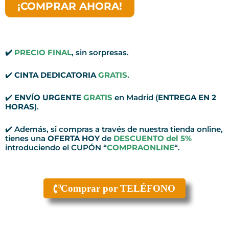
flores
¡COMPRAR AHORA!
para
tanatorios
LA
✔️
PRECIO FINAL
, sin sorpresas.
PAZ
cantidad
✔️
CINTA DEDICATORIA
GRATIS
.
✔️
ENVÍO URGENTE
GRATIS
en Madrid (
ENTREGA EN 2
HORAS
).
✔️ Además, si compras a través de nuestra tienda online,
tienes una
OFERTA HOY
de
DESCUENTO del 5%
introduciendo el CUPÓN “
COMPRAONLINE
“.
Comprar por TELÉFONO