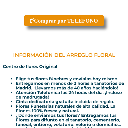
Comprar por TELÉFONO
INFORMACIÓN DEL ARREGLO FLORAL
Centro de flores Original
Elige tus
flores fúnebres
y
envíalas hoy
mismo.
Entregamos
en menos de
2 horas
a
tanatorios de
Madrid
. ¡Llevamos más de 40 años haciéndolo!
Atención Telefónica las 24 horas
del día. ¡Incluso
de madrugada!
Cinta dedicatoria gratuita
incluida de regalo.
Flores Funerarias
naturales de alta
calidad
. La
Flor
es 100%
fresca
y
natural.
¿Dónde
enviamos tus flores
?
Entregamos
tus
Flores para difunto
en el
tanatorio
,
cementerio
,
funeral
,
entierro
,
velatorio
,
velorio
o
domicilio
…