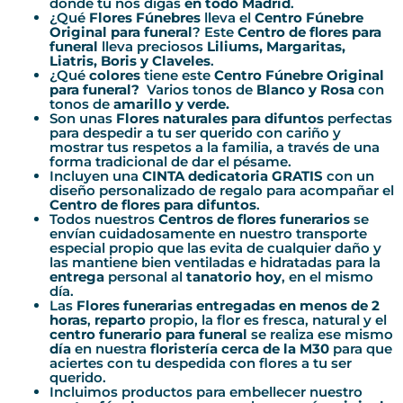
donde tú nos digas
en todo Madrid
.
¿Qué
Flores Fúnebres
lleva el
Centro Fúnebre
Original
para funeral
? Este
Centro
de flores para
funeral
lleva preciosos
Liliums, Margaritas,
Liatris, Boris y Claveles
.
¿Qué
colores
tiene este
Centro Fúnebre Original
para funeral
?
Varios tonos de
Blanco y Rosa
con
tonos de
amarillo y verde.
Son unas
Flores naturales para difuntos
perfectas
para despedir a tu ser querido con cariño y
mostrar tus respetos a la familia, a través de una
forma tradicional de dar el pésame.
Incluyen una
CINTA dedicatoria GRATIS
con un
diseño personalizado de regalo para acompañar el
Centro
de flores para difuntos
.
Todos nuestros
Centros de
flores funerarios
se
envían cuidadosamente en nuestro transporte
especial propio que las evita de cualquier daño y
las mantiene bien ventiladas e hidratadas para la
entrega
personal al
tanatorio hoy
, en el mismo
día.
Las
Flores funerarias entregadas en menos de 2
horas
,
reparto
propio, la flor es fresca, natural y el
centro funerario para funeral
se realiza ese mismo
día
en nuestra
floristería cerca de la M30
para que
aciertes con tu despedida con flores a tu ser
querido.
Incluimos productos para embellecer nuestro