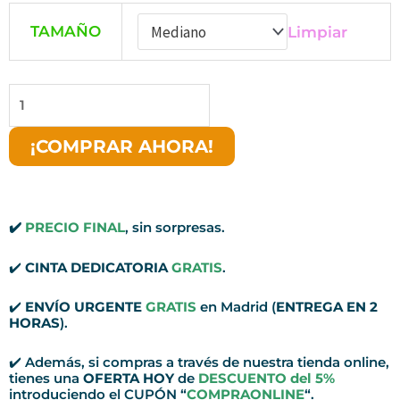
TAMAÑO
Limpiar
Centro
de
Flores
¡COMPRAR AHORA!
ORIGINAL
para
Funeral
✔️
PRECIO FINAL
, sin sorpresas.
cantidad
✔️
CINTA DEDICATORIA
GRATIS
.
✔️
ENVÍO URGENTE
GRATIS
en Madrid (
ENTREGA EN 2
HORAS
).
✔️ Además, si compras a través de nuestra tienda online,
tienes una
OFERTA HOY
de
DESCUENTO del 5%
introduciendo el CUPÓN “
COMPRAONLINE
“.